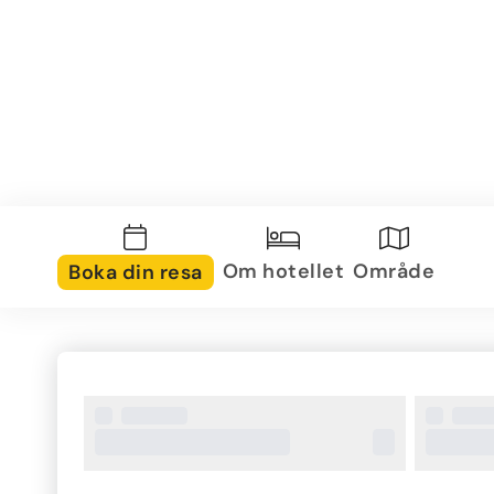
Om hotellet
Område
Boka din resa