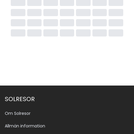
SOLRESOR
Om Solresor
Allmän information