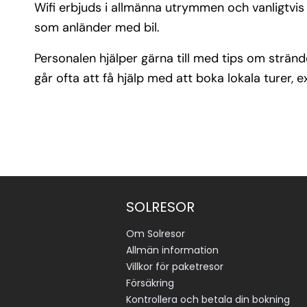
Wifi erbjuds i allmänna utrymmen och vanligtvis ä
som anländer med bil.
Personalen hjälper gärna till med tips om stränd
går ofta att få hjälp med att boka lokala turer, e
SOLRESOR
Om Solresor
Allmän information
Villkor för paketresor
Försäkring
Kontrollera och betala din bokning