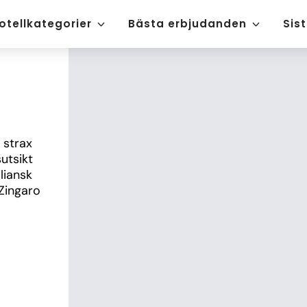
otellkategorier
Bästa erbjudanden
Sis
strax 
tsikt 
iansk 
Zingaro 