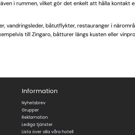
ven i rummen, vilket gör det enkelt att hålla kontakt ell
er, vandringsleder, båtutflykter, restauranger i näromr
xempelvis till Zingaro, båtturer längs kusten eller vinpr
Information
Nyhetsbrev
Grupper
Reklamation
Lediga tjänster
Lista över alla våra hotell