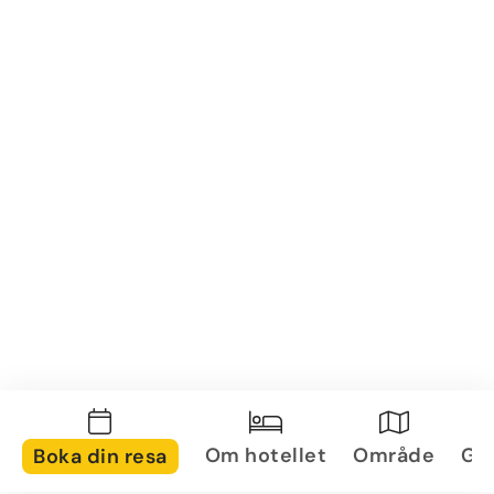
Om hotellet
Område
Gal
Boka din resa