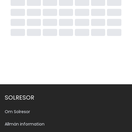
SOLRESOR
Om Solresor
Allmän information