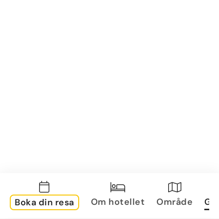
Om hotellet
Område
Gal
Boka din resa