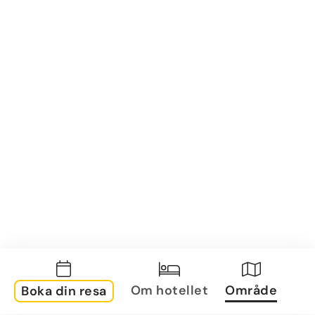
Om hotellet
Område
Boka din resa