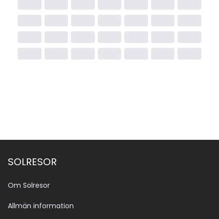
SOLRESOR
Om Solresor
Allmän information