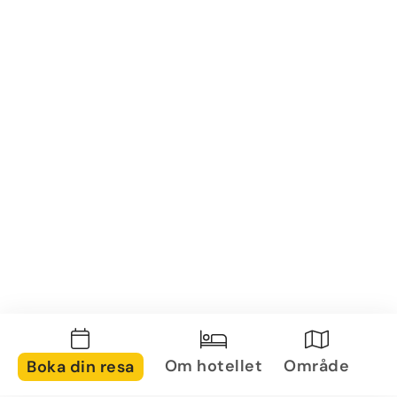
Om hotellet
Område
Boka din resa