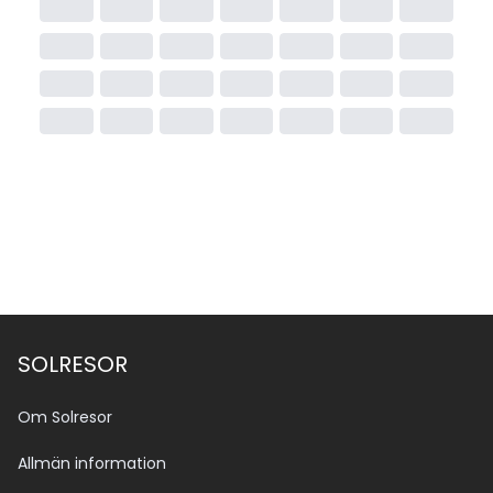
SOLRESOR
Om Solresor
Allmän information