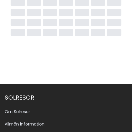
SOLRESOR
Om Solresor
Allmän information