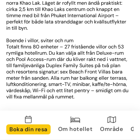
norra Khao Lak. Läget är rofyllt men ändå praktiskt: 
cirka 2,5 km till Khao Laks centrum och knappt en 
timme med bil från Phuket International Airport – 
perfekt för både lata stranddagar och kvällsutflykter 
in till byn. 
Boende i villor, sviter och rum
Totalt finns 80 ­enheter – 27 fristående villor och 53 
rymliga hotellrum. Du kan välja allt från Deluxe-rum 
och Pool Access-rum där du kliver rakt ned i vattnet, 
till familjevänliga Duplex Family Suites på två plan 
och resortens signatur: sex Beach Front Villas bara 
meter från sanden. Alla rum har balkong eller terrass, 
luftkonditionering, smart-TV, minibar, kaffe/te-hörna, 
värdeskåp, Wi-Fi och ett litet pentry – smidigt om du 
vill fixa mellanmål på rummet. 
Pooler, strand & avkoppling
Här väntar tre utomhuspooler – en stor huvudpool 
omgiven av solstolar, en lugnare pool närmare 
strandrestaurangen och en rolig vattenlekzone för 
Om hotellet
Område
Gal
Boka din resa
barnen. Resorten har dessutom egen strandremsa 