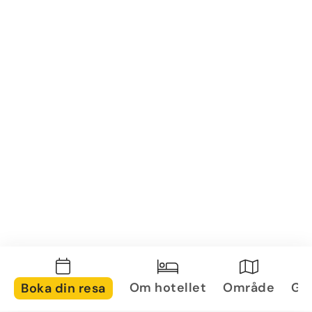
Om hotellet
Område
Gal
Boka din resa