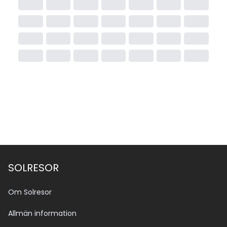
SOLRESOR
Om Solresor
Allmän information