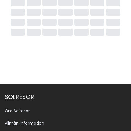
SOLRESOR
Om Solresor
Allmän information