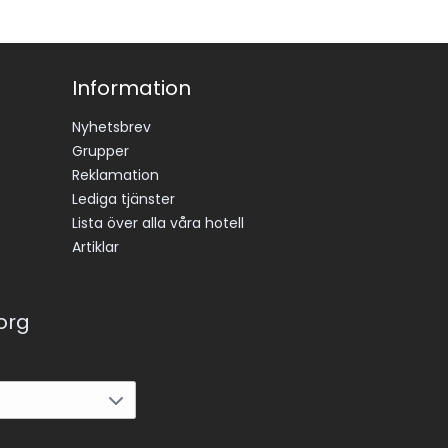
amband 
. 
Information
ciell 
kan 
Nyhetsbrev
Grupper
Reklamation
Lediga tjänster
Lista över alla våra hotell
Artiklar
korg