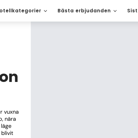
otellkategorier
Bästa erbjudanden
Sis
ton
r vuxna 
, nära 
läge 
livit 