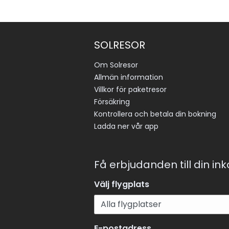
En särskild skatt tas ut på hotellövernattningar i 
Grekland. Skatten betalas direkt till hotellet i s
med incheckning och inkluderas inte i resans pris
SOLRESOR
Skatten beräknas utifrån vistelsens längd och offi
hotellkategori. Tänk på att officiell klassificering 
Om Solresor
skilja sig från Solresors egen.
Allmän information
Villkor för paketresor
Försäkring
Kontrollera och betala din bokning
Ladda ner vår app
Få erbjudanden till din in
Välj flygplats
E-postadress