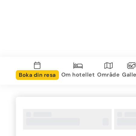
Om hotellet
Område
Galle
Boka din resa