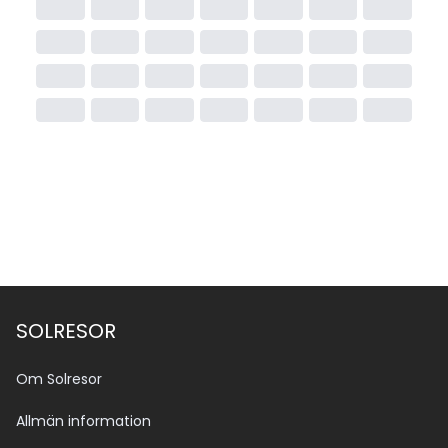
SOLRESOR
Om Solresor
Allmän information