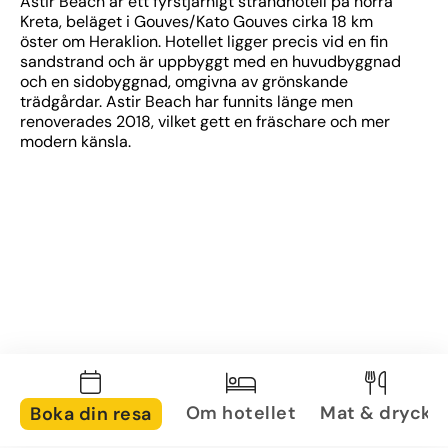
Astir Beach är ett fyrstjärnigt strandhotell på norra 
Kreta, beläget i Gouves/Kato Gouves cirka 18 km 
öster om Heraklion. Hotellet ligger precis vid en fin 
sandstrand och är uppbyggt med en huvudbyggnad 
och en sidobyggnad, omgivna av grönskande 
trädgårdar. Astir Beach har funnits länge men 
renoverades 2018, vilket gett en fräschare och mer 
modern känsla. 
Om hotellet
Mat & dryck
Boka din resa