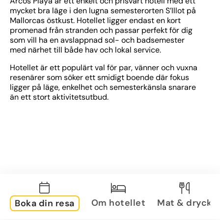
Arcos Playa är ett enkelt och prisvärt hotell med ett 
mycket bra läge i den lugna semesterorten S’Illot på 
Mallorcas östkust. Hotellet ligger endast en kort 
promenad från stranden och passar perfekt för dig 
som vill ha en avslappnad sol- och badsemester 
med närhet till både hav och lokal service.
Hotellet är ett populärt val för par, vänner och vuxna 
resenärer som söker ett smidigt boende där fokus 
ligger på läge, enkelhet och semesterkänsla snarare 
än ett stort aktivitetsutbud.
Om hotellet
Mat & dryck
Boka din resa