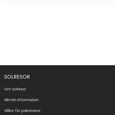
SOLRESOR
Om Solresor
Allmän information
Villkor för paketresor