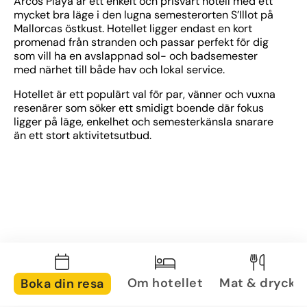
Arcos Playa är ett enkelt och prisvärt hotell med ett 
mycket bra läge i den lugna semesterorten S’Illot på 
Mallorcas östkust. Hotellet ligger endast en kort 
promenad från stranden och passar perfekt för dig 
som vill ha en avslappnad sol- och badsemester 
med närhet till både hav och lokal service.
Hotellet är ett populärt val för par, vänner och vuxna 
resenärer som söker ett smidigt boende där fokus 
ligger på läge, enkelhet och semesterkänsla snarare 
än ett stort aktivitetsutbud.
Om hotellet
Mat & dryck
Boka din resa