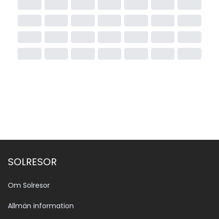
SOLRESOR
Om Solresor
Allmän information