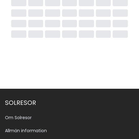
SOLRESOR
Om Solresor
Allmän information