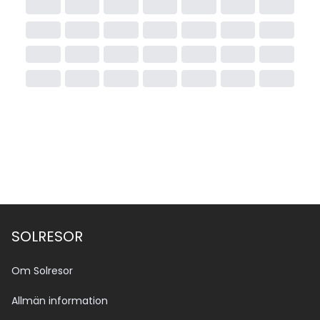
SOLRESOR
Om Solresor
Allmän information