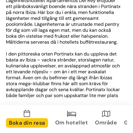
Lägenhetshotellet Apartamentos Del Rey erbjuder 
ett plånboksvänligt boende nära stranden i Portinatx 
på norra Ibiza. Här bor du i enkla, men funktionella 
lägenheter med tillgång till ett gemensamt 
poolområde. Lägenheterna är utrustade med pentry 
för dig som vill laga egen mat, men du kan också 
boka din vistelse med frukost eller halvpension. 
Måltiderna serveras då i hotellets buffétrestaurang.
I den pittoreska orten Portinatx kan du uppleva det 
bästa av Ibiza – vackra stränder, storslagen natur, 
kulinariska upplevelser, en avslappnad atmosfär och 
ett levande nöjesliv – om än i ett mer avskalat 
format. Även om du befinner dig långt ifrån Ibizas 
stora mega-klubbar finns här allt som krävs för 
avkopplande dagar och sena kvällar. Portinatx lockar 
både familjer och par som uppskattar lite mer plats 
på stränderna, och närheten till flera vackra 
vandringsleder längs kusten. 
En särskild skatt tas ut på hotellövernattningar på de 
Om hotellet
Område
Gal
Boka din resa
Baleariska öarna. Skatten betalas direkt till hotellet i 
samband med incheckning och inkluderas inte i 