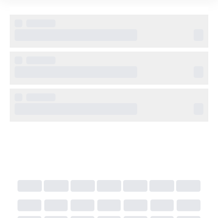
resans pris. Skatten beräknas utifrån vistelsens längd 
och officiell hotellkategori och gäller resenärer från 16 
år. Tänk på att officiell klassificering kan skilja sig från 
Solresors egen. 