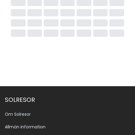
SOLRESOR
Om Solresor
Allmän information