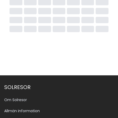
SOLRESOR
Om Solresor
Allmän information