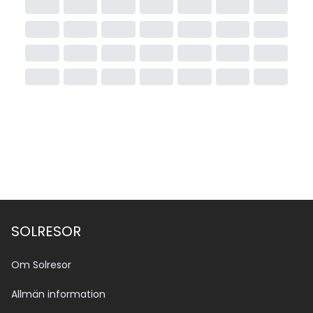
SOLRESOR
Om Solresor
Allmän information