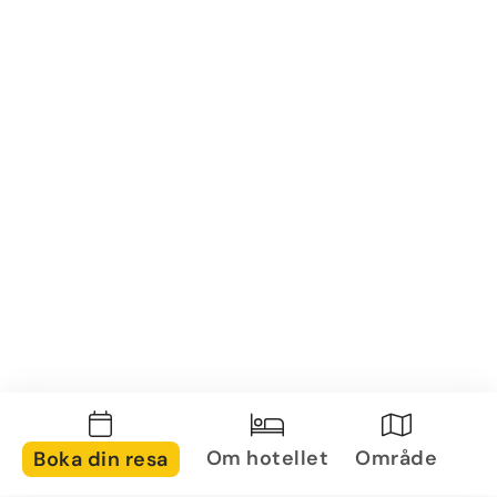
Om hotellet
Område
Boka din resa