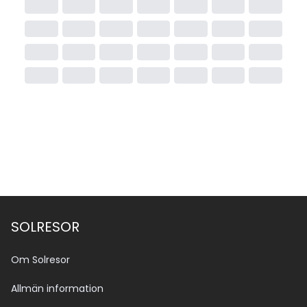
SOLRESOR
Om Solresor
Allmän information