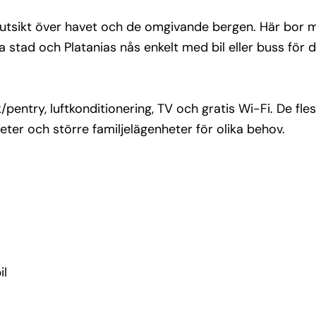
il
ed utsikt över havet och de omgivande bergen. Här bor m
 stad och Platanias nås enkelt med bil eller buss för de
ntry, luftkonditionering, TV och gratis Wi-Fi. De fles
ter och större familjelägenheter för olika behov.
il