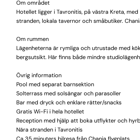
Gratis Wi-Fi i hela hotellet
Om området
Reception med hjälp att boka utflykter och hyrb
Hotellet ligger i Tavronitis, på västra Kreta, m
Nära stranden i Tavronitis
stranden, lokala tavernor och småbutiker. Chania
Ca 35 minuters bilresa från Chania flygplats
Om rummen
Lägenheterna är rymliga och utrustade med kök/pe
bergsutsikt. Här finns både mindre studiolägenhe
Övrig information
Pool med separat barnsektion
Solterrass med solsängar och parasoller
Bar med dryck och enklare rätter/snacks
Gratis Wi-Fi i hela hotellet
Reception med hjälp att boka utflykter och hyrb
Nära stranden i Tavronitis
Ca 35 minuters bilresa från Chania flygplats