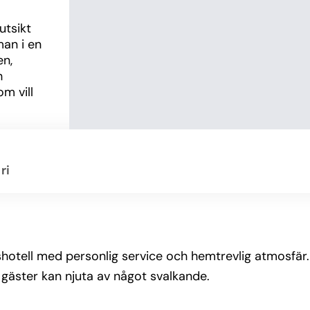
tsikt 
n i en 
n, 
 
m vill 
pentry, 
ri
har 
. Här 
shotell med personlig service och hemtrevlig atmosfär. 
 gäster kan njuta av något svalkande.