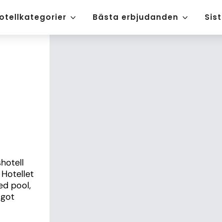
otellkategorier
Bästa erbjudanden
Sis
hotell 
Hotellet 
d pool, 
got 