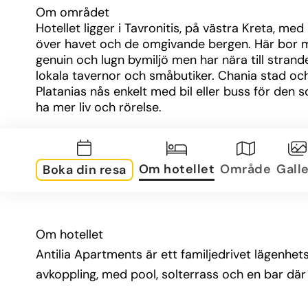
Om området
Hotellet ligger i Tavronitis, på västra Kreta, med u
över havet och de omgivande bergen. Här bor ma
genuin och lugn bymiljö men har nära till strande
lokala tavernor och småbutiker. Chania stad och
Platanias nås enkelt med bil eller buss för den so
ha mer liv och rörelse.
Om rummen
Lägenheterna är rymliga och utrustade med kök/
Om hotellet
Område
Galle
Boka din resa
luftkonditionering, TV och gratis Wi-Fi. De flesta 
balkong eller terrass med havs- eller bergsutsikt
finns både mindre studiolägenheter och större 
familjelägenheter för olika behov.
Om hotellet
Övrig information
Antilia Apartments är ett familjedrivet lägenhet
Pool med separat barnsektion
avkoppling, med pool, solterrass och en bar där
Solterrass med solsängar och parasoller
Bar med dryck och enklare rätter/snacks