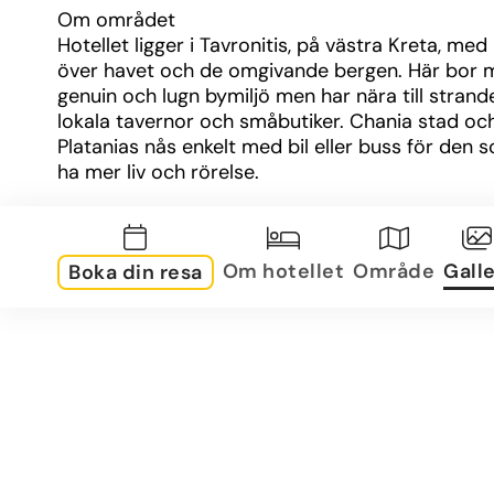
Om området
Hotellet ligger i Tavronitis, på västra Kreta, med u
över havet och de omgivande bergen. Här bor ma
genuin och lugn bymiljö men har nära till strande
lokala tavernor och småbutiker. Chania stad och
Platanias nås enkelt med bil eller buss för den so
ha mer liv och rörelse.
Om rummen
Lägenheterna är rymliga och utrustade med kök/
Om hotellet
Område
Galle
Boka din resa
luftkonditionering, TV och gratis Wi-Fi. De flesta 
balkong eller terrass med havs- eller bergsutsikt
finns både mindre studiolägenheter och större 
familjelägenheter för olika behov.
Övrig information
Pool med separat barnsektion
Solterrass med solsängar och parasoller
Bar med dryck och enklare rätter/snacks