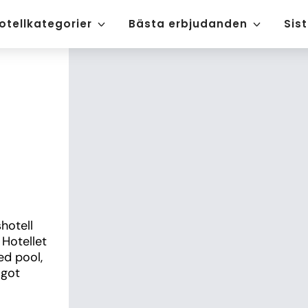
otellkategorier
Bästa erbjudanden
Sis
hotell 
Hotellet 
d pool, 
got 