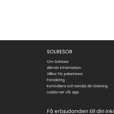
Gratis Wi-Fi i hela hotellet
Reception med hjälp att boka utflykter och hyrb
Nära stranden i Tavronitis
Ca 35 minuters bilresa från Chania flygplats
SOLRESOR
Om Solresor
Allmän information
Villkor för paketresor
Försäkring
Kontrollera och betala din bokning
Ladda ner vår app
Få erbjudanden till din in