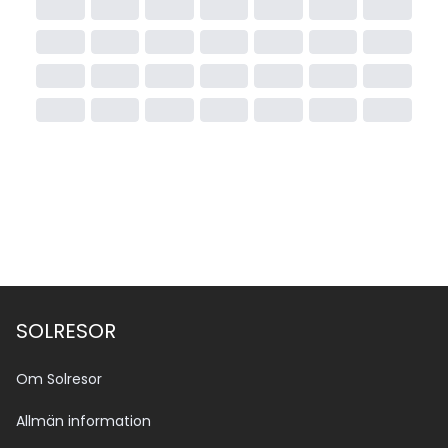
SOLRESOR
Om Solresor
Allmän information