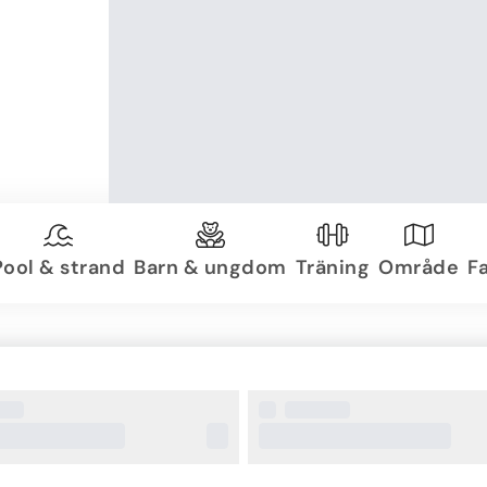
Pool & strand
Barn & ungdom
Träning
Område
Fa