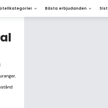
otellkategorier
Bästa erbjudanden
Sis
al
 
uranger. 
stånd 