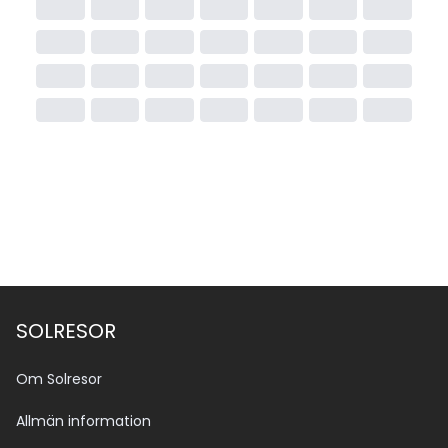
SOLRESOR
Om Solresor
Allmän information