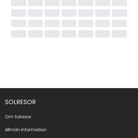
SOLRESOR
Om Solresor
Allmän information