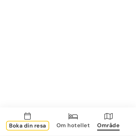
Om hotellet
Område
Boka din resa