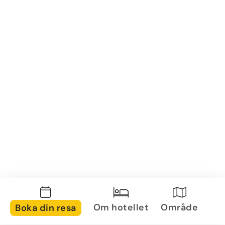
Om hotellet
Område
Boka din resa