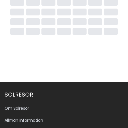
SOLRESOR
Om Solresor
Allmän information