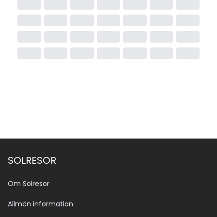
SOLRESOR
Om Solresor
Allmän information