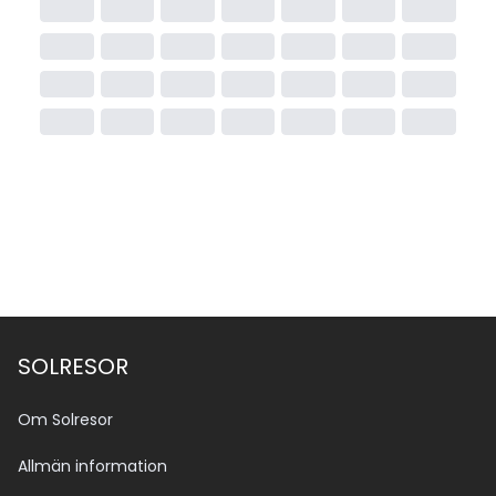
SOLRESOR
Om Solresor
Allmän information