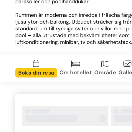
parasoller och poolhanddukar.
Rummen är moderna och inredda i fräscha färge
ljusa ytor och balkong. Utbudet sträcker sig från
standardrum till rymliga sviter och villor med pri
pool – alla utrustade med bekvämligheter som 
luftkonditionering, minibar, tv och säkerhetsfack
Restaurangutbudet är brett, med allt från stora 
till à la carte-middagar på grekisk, italiensk och 
restaurang. Drycker, snacks och glass ingår unde
Om hotellet
Område
Galle
Boka din resa
delen av dagen via ultra all inclusive. För den so
avkoppling finns spa, gym och wellness‑zon, och 
aktive erbjuds aktiviteter som yoga, vattensporte
beachvolley och tennis. Underhållning på resort
dag och kväll, och små barn har tillgång till både
och tonårsklubb.
Amada Colossos Resort är ett komplett semeste
där allt finns inom räckhåll – strand, pool, aktivite