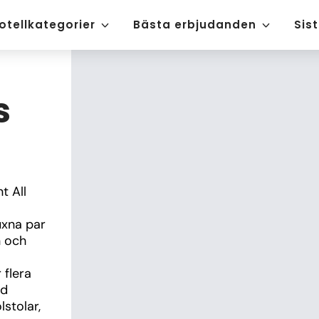
otellkategorier
Bästa erbjudanden
Sis
s
 All 
xna par 
 och 
flera 
d 
stolar, 