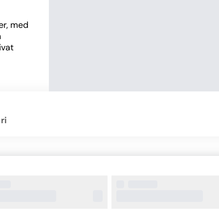
r, med 
 
vat 
.
bufféer 
asiatisk 
r större 
ri
m söker 
för den 
r, 
en ges 
 barn- 
rval 
ter, 