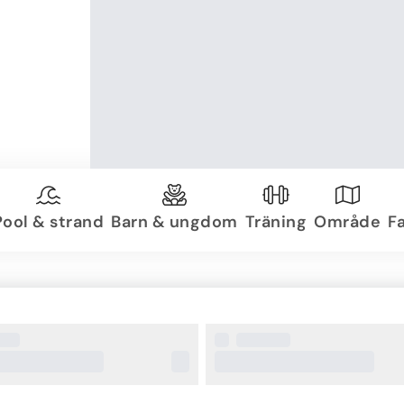
Pool & strand
Barn & ungdom
Träning
Område
Fa