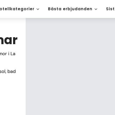
otellkategorier
Bästa erbjudanden
Sis
mar
or i La 
ol, bad 