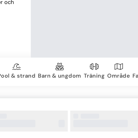
r och 
Pool & strand
Barn & ungdom
Träning
Område
Fa