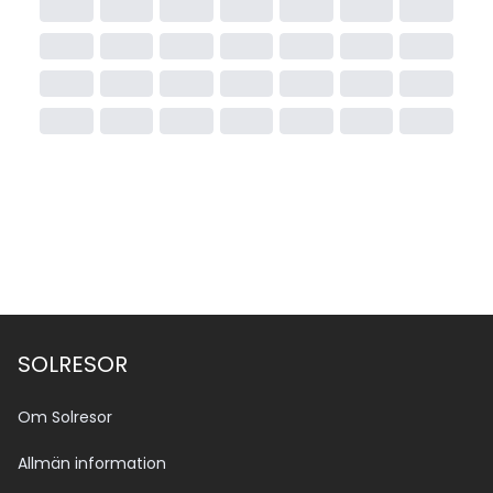
SOLRESOR
Om Solresor
Allmän information