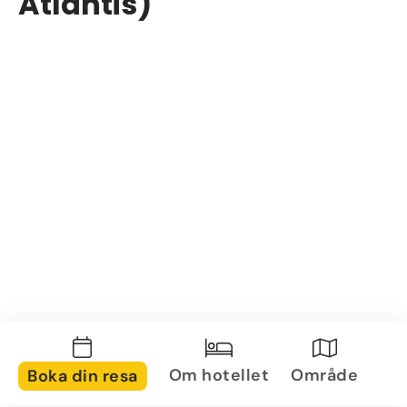
Atlantis)
Om hotellet
Område
Boka din resa