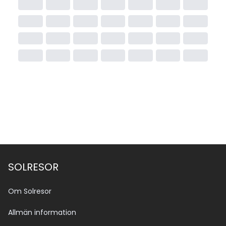
SOLRESOR
Om Solresor
Allmän information