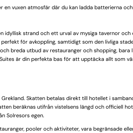
mrådet 
er en vuxen atmosfär där du kan ladda batterierna och
 staden 
ka hamn 
bara 
ique and 
n idyllisk strand och ett urval av mysiga tavernor och
som 
erfekt för avkoppling, samtidigt som den livliga stad
och breda utbud av restauranger och shopping, bara l
 Suites är din perfekta bas för att upptäcka allt som vä
amband 
. 
ciell 
kan 
i Grekland. Skatten betalas direkt till hotellet i samba
tten beräknas utifrån vistelsens längd och officiell hot
från Solresors egen.
uranger, pooler och aktiviteter, vara begränsade eller t