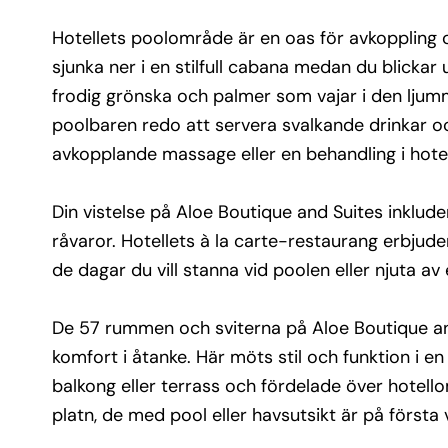
dessutom smakrika alternativ till lunch och midd
Hotellets poolområde är en oas för avkoppling o
perfekt för de dagar du vill stanna vid poolen elle
av en romantisk kväll på hotellet.
sjunka ner i en stilfull cabana medan du blickar
frodig grönska och palmer som vajar i den ljum
De 57 rummen och sviterna på Aloe Boutique an
poolbaren redo att servera svalkande drinkar oc
Suites är moderna, ljusa och omsorgsfullt inred
avkopplande massage eller en behandling i hotel
hög komfort i åtanke. Här möts stil och funktion 
harmonisk balans. Superiorrum är på cirka 21 
kvadratmeter med balkong eller terrass och för
Din vistelse på Aloe Boutique and Suites inklud
över hotellområdet. Executivesviterna på cirka 3
råvaror. Hotellets à la carte-restaurang erbjude
kvadratmeter och på två platn, de med pool elle
de dagar du vill stanna vid poolen eller njuta av 
havsutsikt är på första våningen.
Hotellet välkomnar gäster från 16 år och erbjude
De 57 rummen och sviterna på Aloe Boutique an
vuxen atmosfär där du kan ladda batterierna och
komfort i åtanke. Här möts stil och funktion i 
av livets goda.
balkong eller terrass och fördelade över hotell
Almyrida är en charmig liten by som bjuder på e
platn, de med pool eller havsutsikt är på första
idyllisk strand och ett urval av mysiga tavernor 