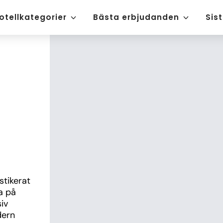
otellkategorier
Bästa erbjudanden
Sis
tikerat 
 på 
v 
ern 