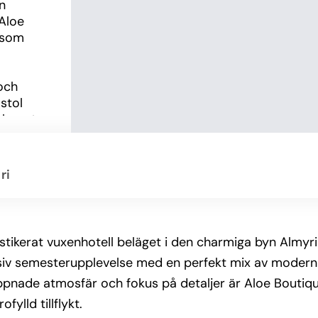
 
Aloe 
 som 
ch 
tol 
kar ut 
jön 
 i den 
en 
ri
alkande 
 kan du 
g i 
agens 
istikerat vuxenhotell beläget i den charmiga byn Almyr
usiv semesterupplevelse med en perfekt mix av modern
ar en 
appnade atmosfär och fokus på detaljer är Aloe Boutiq
lokala 
ylld tillflykt.
 