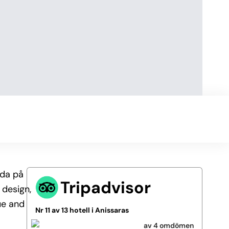
ida på
Tripadvisor
 design,
ue and
Nr 11 av 13 hotell i Anissaras
av 4 omdömen