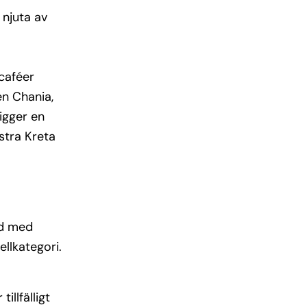
 njuta av
 caféer
en Chania,
igger en
stra Kreta
nd med
ellkategori.
illfälligt