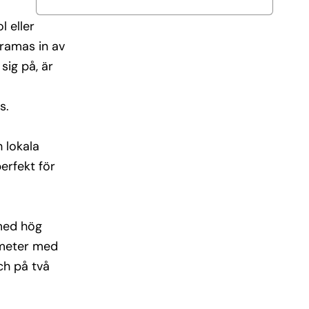
 eller
 ramas in av
sig på, är
s.
 lokala
erfekt för
 med hög
atmeter med
ch på två