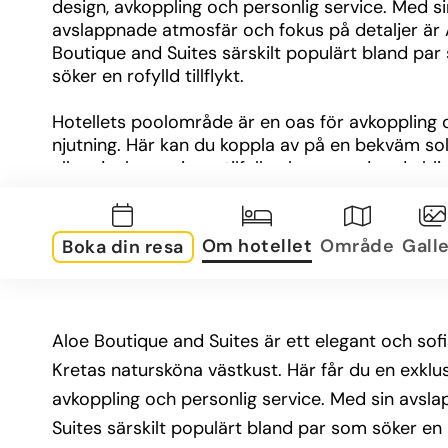
design, avkoppling och personlig service. Med sin
avslappnade atmosfär och fokus på detaljer är 
Boutique and Suites särskilt populärt bland par
söker en rofylld tillflykt.
Hotellets poolområde är en oas för avkoppling o
njutning. Här kan du koppla av på en bekväm sols
eller sjunka ner i en stilfull cabana medan du blic
över poolens glittrande vatten. Den välskötta mil
ramas in av frodig grönska och palmer som vajar
ljumma medelhavsbrisen. När hungern eller törst
Om hotellet
Område
Galle
Boka din resa
smyger sig på, är poolbaren redo att servera sv
drinkar och smakfulla snacks. För ytterligare lyx
boka en avkopplande massage eller en behandlin
hotellets spa, som erbjuder en fristad från vard
Aloe Boutique and Suites är ett elegant och sof
stress.
Kretas natursköna västkust. Här får du en exkl
Din vistelse på Aloe Boutique and Suites inkluder
avkoppling och personlig service. Med sin avsl
härlig frukostbuffé som serveras med kärlek och 
Suites särskilt populärt bland par som söker en rof
råvaror. Hotellets à la carte-restaurang erbjuder