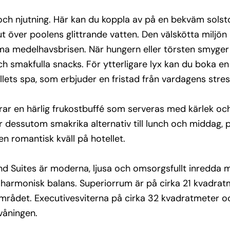
ag, 
ch njutning. Här kan du koppla av på en bekväm solstol
r njuta 
 ut över poolens glittrande vatten. Den välskötta miljön
ma medelhavsbrisen. När hungern eller törsten smyger 
d 
h smakfulla snacks. För ytterligare lyx kan du boka en
da med 
lets spa, som erbjuder en fristad från vardagens stres
i en 
delade 
erar en härlig frukostbuffé som serveras med kärlek och
2 
r dessutom smakrika alternativ till lunch och middag, p
r 
en romantisk kväll på hotellet.
r en 
d Suites är moderna, ljusa och omsorgsfullt inredda
 njuta 
en harmonisk balans. Superiorrum är på cirka 21 kvadr
området. Executivesviterna på cirka 32 kvadratmeter o
n 
 våningen.
och 