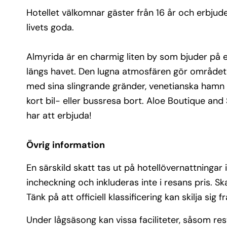
caféer längs havet. Den lugna atmosfären gör o
Hotellet välkomnar gäster från 16 år och erbjud
perfekt för avkoppling, samtidigt som den livliga
livets goda.
Chania, med sina slingrande gränder, venetians
och breda utbud av restauranger och shopping, 
ligger en kort bil- eller bussresa bort. Aloe Bout
Almyrida är en charmig liten by som bjuder på e
Suites är din perfekta bas för att upptäcka allt 
längs havet. Den lugna atmosfären gör området p
västra Kreta har att erbjuda!
med sina slingrande gränder, venetianska hamn 
En särskild skatt tas ut på hotellövernattningar i 
kort bil- eller bussresa bort. Aloe Boutique and
Grekland. Skatten betalas direkt till hotellet i s
har att erbjuda!
med incheckning och inkluderas inte i resans pris
Skatten beräknas utifrån vistelsens längd och offi
hotellkategori. Tänk på att officiell klassificering 
Övrig information
skilja sig från Solresors egen.
En särskild skatt tas ut på hotellövernattningar 
incheckning och inkluderas inte i resans pris. Ska
Tänk på att officiell klassificering kan skilja sig 
Under lågsäsong kan vissa faciliteter, såsom resta