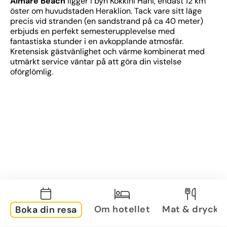
Almare Beach
 ligger i byn Kokkini Hani, endast 12 km 
öster om huvudstaden Heraklion. Tack vare sitt läge 
precis vid stranden (en sandstrand på ca 40 meter) 
erbjuds en perfekt semesterupplevelse med 
fantastiska stunder i en avkopplande atmosfär. 
Kretensisk gästvänlighet och värme kombinerat med 
utmärkt service väntar på att göra din vistelse 
oförglömlig.
Om hotellet
Mat & dryck
Boka din resa