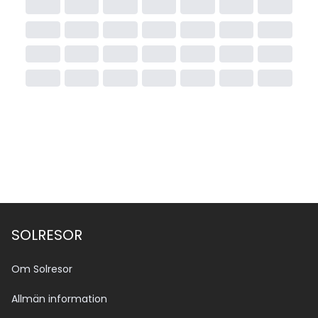
SOLRESOR
Om Solresor
Allmän information