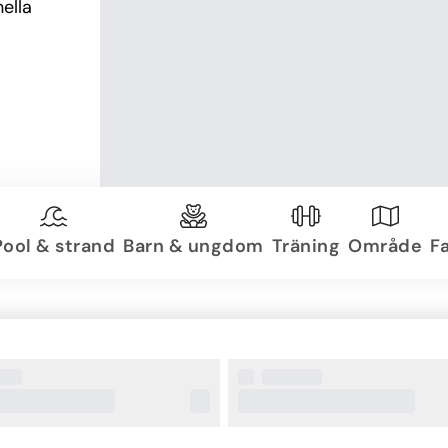
lla 
Pool & strand
Barn & ungdom
Träning
Område
Fa