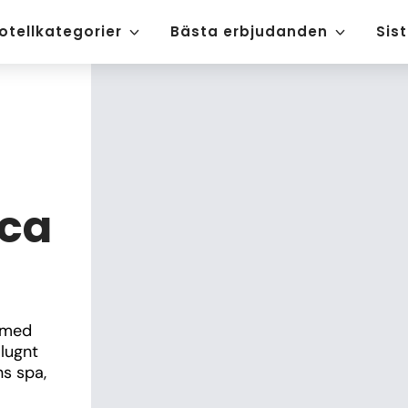
otellkategorier
Bästa erbjudanden
Sis
ica
 med 
lugnt 
s spa, 