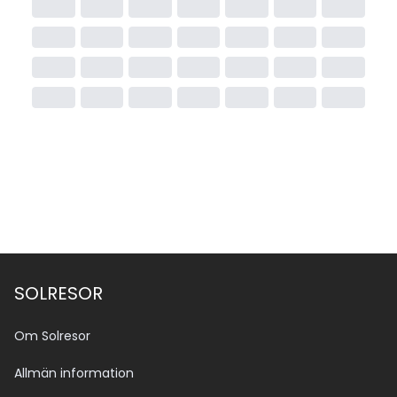
SOLRESOR
Om Solresor
Allmän information