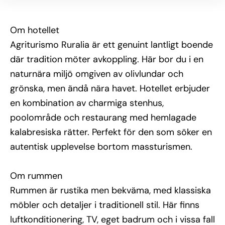
Övrig information
Här finns en utomhuspool med panoramautsikt, 
Om hotellet
gratis parkering och en familjär atmosfär som 
uppskattas av återkommande gäster. Den egna 
Agriturismo Ruralia är ett genuint lantligt boende
restaurangen serverar traditionella rätter baserade 
där tradition möter avkoppling. Här bor du i en
på lokala råvaror, ofta från gården själv. En perfekt 
plats för att varva ner och uppleva det äkta 
naturnära miljö omgiven av olivlundar och
Kalabrien.
grönska, men ändå nära havet. Hotellet erbjuder
en kombination av charmiga stenhus,
poolområde och restaurang med hemlagade
kalabresiska rätter. Perfekt för den som söker en
autentisk upplevelse bortom massturismen.
Om rummen
Rummen är rustika men bekväma, med klassiska
möbler och detaljer i traditionell stil. Här finns
luftkonditionering, TV, eget badrum och i vissa fall