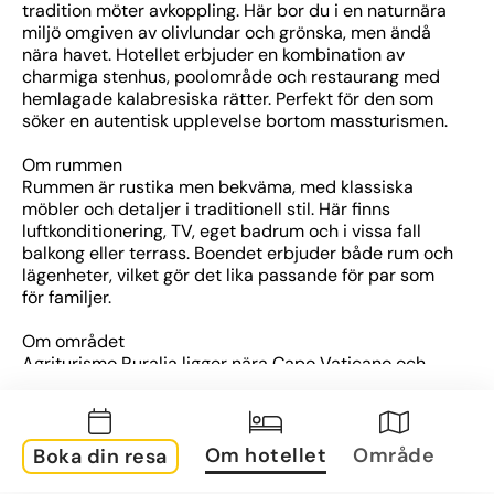
tradition möter avkoppling. Här bor du i en naturnära 
miljö omgiven av olivlundar och grönska, men ändå 
nära havet. Hotellet erbjuder en kombination av 
charmiga stenhus, poolområde och restaurang med 
hemlagade kalabresiska rätter. Perfekt för den som 
söker en autentisk upplevelse bortom massturismen.
Om rummen
Rummen är rustika men bekväma, med klassiska 
möbler och detaljer i traditionell stil. Här finns 
luftkonditionering, TV, eget badrum och i vissa fall 
balkong eller terrass. Boendet erbjuder både rum och 
lägenheter, vilket gör det lika passande för par som 
för familjer.
Om området
Agriturismo Ruralia ligger nära Capo Vaticano och 
bara en kort resa från den pittoreska staden Tropea 
– känd för sina vackra stränder och charmiga gamla 
stadskärna. Området är idealiskt för den som vill 
kombinera sol och bad med vandring, kultur och 
Om hotellet
Område
Boka din resa
smakrika matupplevelser.