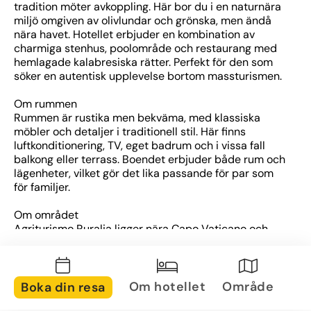
tradition möter avkoppling. Här bor du i en naturnära 
miljö omgiven av olivlundar och grönska, men ändå 
nära havet. Hotellet erbjuder en kombination av 
charmiga stenhus, poolområde och restaurang med 
hemlagade kalabresiska rätter. Perfekt för den som 
söker en autentisk upplevelse bortom massturismen.
Om rummen
Rummen är rustika men bekväma, med klassiska 
möbler och detaljer i traditionell stil. Här finns 
luftkonditionering, TV, eget badrum och i vissa fall 
balkong eller terrass. Boendet erbjuder både rum och 
lägenheter, vilket gör det lika passande för par som 
för familjer.
Om området
Agriturismo Ruralia ligger nära Capo Vaticano och 
bara en kort resa från den pittoreska staden Tropea 
– känd för sina vackra stränder och charmiga gamla 
stadskärna. Området är idealiskt för den som vill 
kombinera sol och bad med vandring, kultur och 
Om hotellet
Område
Boka din resa
smakrika matupplevelser.