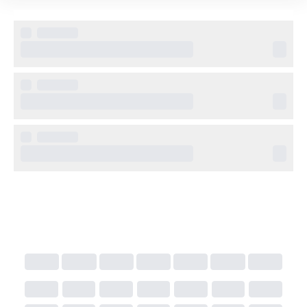
Övrig information
Här finns en utomhuspool med panoramautsikt, 
gratis parkering och en familjär atmosfär som 
uppskattas av återkommande gäster. Den egna 
restaurangen serverar traditionella rätter baserade 
på lokala råvaror, ofta från gården själv. En perfekt 
plats för att varva ner och uppleva det äkta 
Kalabrien.