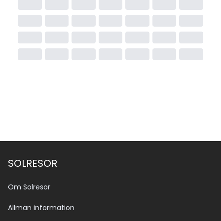
SOLRESOR
Om Solresor
Allmän information