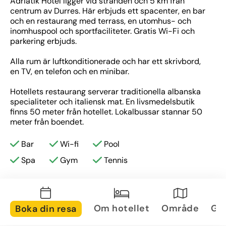
Adriatik Hotel ligger vid stranden och 5 km från 
centrum av Durres. Här erbjuds ett spacenter, en bar 
och en restaurang med terrass, en utomhus- och 
inomhuspool och sportfaciliteter. Gratis Wi-Fi och 
parkering erbjuds.
Alla rum är luftkonditionerade och har ett skrivbord, 
en TV, en telefon och en minibar. 
Hotellets restaurang serverar traditionella albanska 
specialiteter och italiensk mat. En livsmedelsbutik 
finns 50 meter från hotellet. Lokalbussar stannar 50 
meter från boendet.
Det finns en privat strand med parasoll och solstolar 
Bar
Wi-fi
Pool
tillgängliga för alla gäster. Här finns lekplats, 
Spa
Gym
Tennis
fitnesscenter,  tennisbanor, spa och bastu, vissa mot 
en extra kostnad.
Tiranas internationella flygplats kan nås på 30 km, 
och det finns en färjehamn 4 km från Hotel Adriatik.
Om hotellet
Område
Gal
Boka din resa