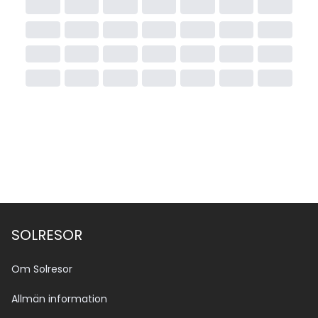
SOLRESOR
Om Solresor
Allmän information