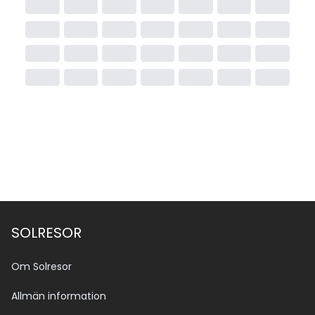
SOLRESOR
Om Solresor
Allmän information