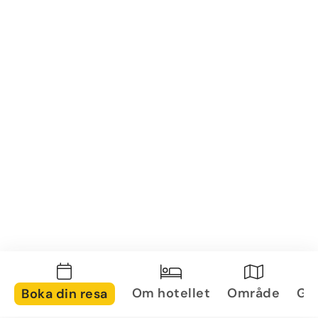
Om hotellet
Område
Gal
Boka din resa