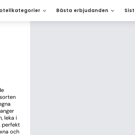
otellkategorier
Bästa erbjudanden
Sis
e 
sorten 
egna 
anger 
 leka i 
 perfekt 
xna och 