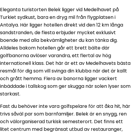
Eleganta turistorten Belek ligger vid Medelhavet på
Turkiet sydkust, bara en dryg mil från flygplatsen i
Antalya. Här ligger hotellen direkt vid den 12 km långa
sandstranden, de flesta erbjuder mycket exklusivt
boende med alla bekvämligheter du kan tänka dig.
Alldeles bakom hotellen går ett brett bälte där
golfbanorna avlöser varandra, ett flertal av hög
internationell klass. Det här är ett av Medelhavets bästa
resmål för dig som vill svinga din klubba när det är kallt
och grått hemma. Flera av banorna ligger vackert
inbäddade i tallskog som ger skugga när solen lyser som
starkast.
Fast du behöver inte vara golfspelare för att åka hit, här
trivs såväl par som barnfamiljer. Belek är en snygg, ren
och välorganiserad turkisk semesterort. Det finns ett
litet centrum med begränsat utbud av restauranger,