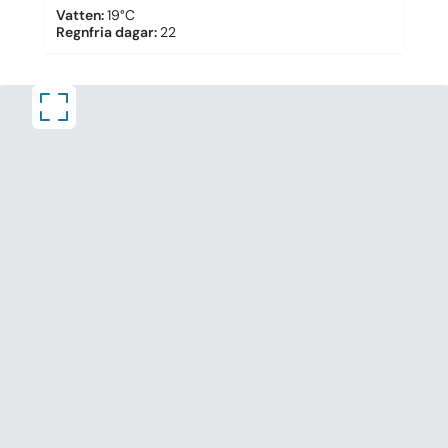
Vatten
:
19°C
Regnfria dagar
:
22