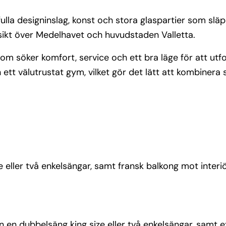
la designinslag, konst och stora glaspartier som släp
tsikt över Medelhavet och huvudstaden Valletta.
som söker komfort, service och ett bra läge för att utf
h ett välutrustat gym, vilket gör det lätt att kombinera
eller två enkelsängar, samt fransk balkong mot interiö
 en dubbelsäng king size eller två enkelsängar, samt e