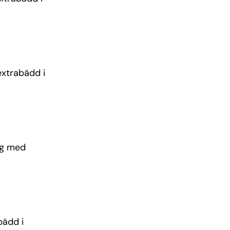
extrabädd i
ng med
bädd i