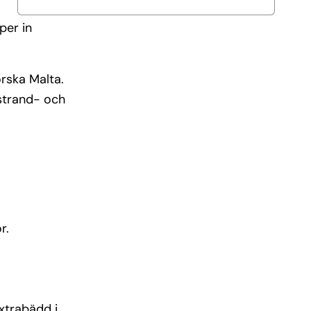
per in
orska Malta.
 strand- och
r.
xtrabädd i