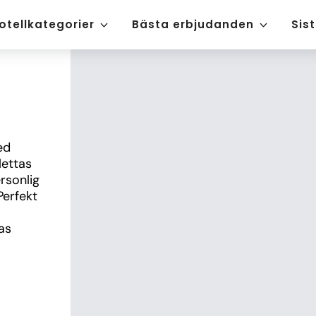
otellkategorier
Bästa erbjudanden
Sis
d 
ettas 
sonlig 
erfekt 
s 