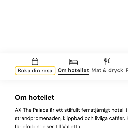
Om hotellet
Mat & dryck
Boka din resa
Om hotellet
AX The Palace är ett stilfullt femstjärnigt hotel
strandpromenaden, klippbad och livliga caféer.
färjeförbindelser till Valletta.