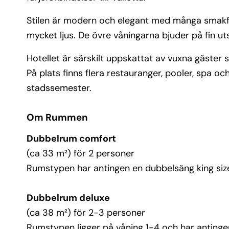
Stilen är modern och elegant med många smakful
mycket ljus. De övre våningarna bjuder på fin u
Hotellet är särskilt uppskattat av vuxna gäster 
På plats finns flera restauranger, pooler, spa oc
stadssemester.
Om Rummen
Dubbelrum comfort
(ca 33 m²) för 2 personer
Rumstypen har antingen en dubbelsäng king size 
Dubbelrum deluxe
(ca 38 m²) för 2-3 personer
Rumstypen ligger på våning 1-4 och har antingen