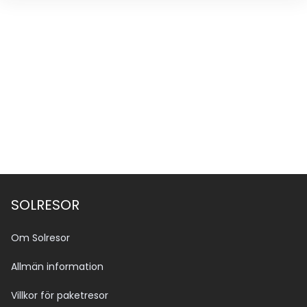
SOLRESOR
Om Solresor
Allmän information
Villkor för paketresor